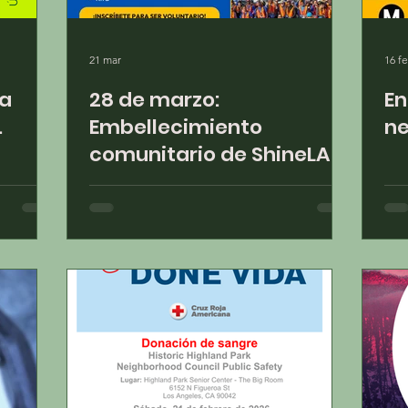
21 mar
16 f
ta
28 de marzo:
En
.
Embellecimiento
ne
comunitario de ShineLA