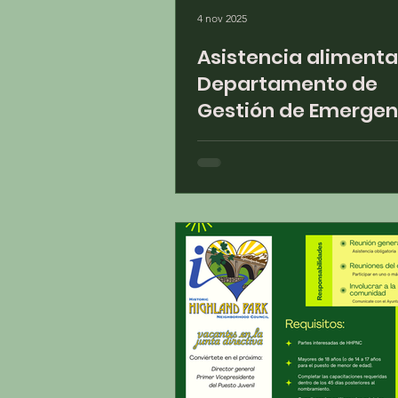
4 nov 2025
Asistencia alimentaria
Departamento de
Gestión de Emergen
de la Ciudad de Los
Ángeles continúa
monitoreando el cie
del gobierno de los
Estados Unidos y af
al programa
SNAP/CalFresh.