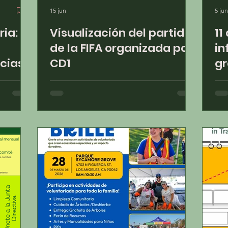
15 jun
5 jun
: El
Visualización del partido
11
de la FIFA organizada por
in
cias
CD1
gr
de
p.
rre
ecta