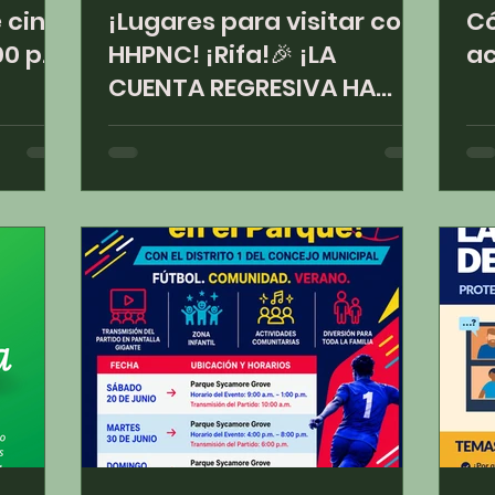
e cine
¡Lugares para visitar con
Có
00 p.
HHPNC! ¡Rifa!🎉 ¡LA
ac
CUENTA REGRESIVA HA
COMENZADO! 🎉