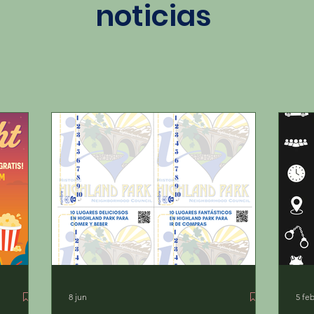
noticias
8 jun
5 fe