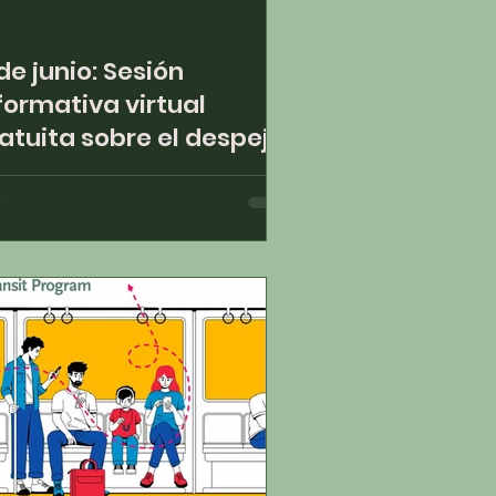
 de junio: Sesión
formativa virtual
atuita sobre el despeje
 maleza, de 6:00 a 7:00
 m.