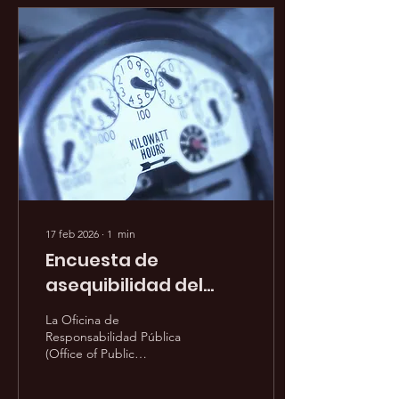
Neurodivergentes, Metro
invita a los usuarios y
cuidadores
neurodivergentes a realizar
una breve encuesta sobre
sus experiencias, barreras
y necesidades en
autobuses, trenes y
estaciones. Las respuestas
ayudarán a implementar
mejoras como...
17 feb 2026
∙
1
min
Encuesta de
asequibilidad del
LADWP
La Oficina de
Responsabilidad Pública
(Office of Public
Accountability "OPA") de
la Ciudad de Los Ángeles